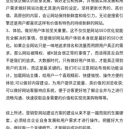
业应该正确认识自身发展，做好定位和预算，并根据实际发展和用
户需求做好网站功能尤其是内容的设定。坚持更新优秀的、高价
值、高原创的内容，会让网站保持新鲜度和吸引力，无论是搜索引
擎还是用户都喜欢这样有价值有特色的持续新鲜的网站。
3、体验。做好用户体验至关重要。这不仅仅是网站SEO优化就能
完全解决的事情，但是做好网站用户体验本身就是最好的SEO优
化。如果企业网站只是一味地追求排名和流量而罔顾用户真正的需
求，那么网站被降权、被K就会很正常的事情了，而适得其反自然
不是我们的追求。大数据时代，只有做好用户体验，才能真正得到
用户的支持，而这是最关键的。我们可以注意网站布局和功能设
计，加载网站主播，给用户一个直观精彩、快捷愉悦、操作方便的
体验;可以做好内容建设，为用户提供正能量、高价值的浏览收获;
可以做好网站客服响应系统，便于访客更好地了解企业并与之进行
流畅沟通、快速获取自身需要的价值和实现完美购物等等。
综上所述，营销型网站建设方案的建设从来不是一蹴而就的生搬硬
套，必须结合企业自身发展和用户需求才进行操作。把握好大方
向，做好每一个关键细节，才是网站成功的前提。