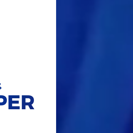
&
PER