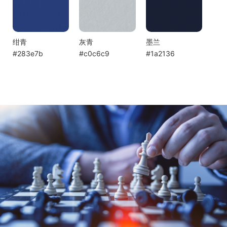
绀青
灰青
墨兰
#283e7b
#c0c6c9
#1a2136