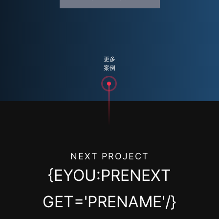
更多
案例
NEXT PROJECT
{EYOU:PRENEXT
GET='PRENAME'/}