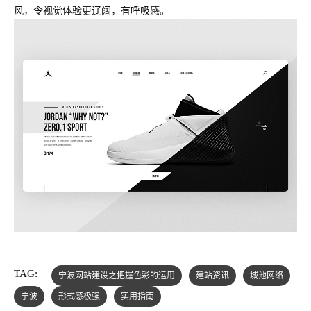
风，令视觉体验更辽阔，有呼吸感。
TAG:
宁波网站建设之把握色彩的运用
建站资讯
城池网络
宁波
形式感极强
实用指南