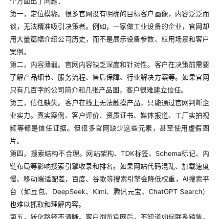
个方面出了问题：
第一，定位模糊。很多官网没有明确的目标客户画像，内容泛泛而
谈，无法精准吸引决策者。例如，一家做工业设备的企业，官网却
用大量篇幅介绍公司历史，而不是展示设备参数、应用场景和客户
案例。
第二，内容薄弱。官网内容缺乏深度和针对性。客户在决策前需要
了解产品细节、服务流程、售后保障、行业解决方案等。如果官网
只有几百字的公司简介和几张产品图，客户很难建立信任。
第三，信任缺失。客户在线上无法触摸产品，只能通过官网判断企
业实力。真实案例、客户评价、资质证书、媒体报道、工厂实拍视
频等都是信任证据。但很多官网缺少这些元素，甚至使用虚假图
片。
第四，搜索结构不合理。网站架构、TDK标签、Schema标记、内
链布局等影响搜索引擎收录和排名。如果网站代码混乱、加载速度
慢、移动端适配差，百度、谷歌等搜索引擎会降低权重，AI搜索平
台（如豆包、DeepSeek、Kimi、腾讯元宝、ChatGPT Search）
也难以抓取和理解内容。
第五，转化路径不清晰。客户浏览官网后，不知道如何联系销售，