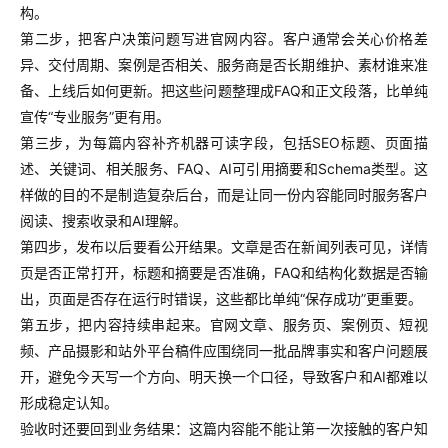
构。
第二步，把客户决策问题写进官网内容。客户通常会关心价格差
异、交付周期、案例是否相关、服务商是否长期维护、素材谁来准
备、上线后如何更新。把这些问题整理成FAQ和正文段落，比单纯
宣传“专业服务”更有用。
第三步，为每篇内容补齐机器可读字段，包括SEO标题、页面描
述、关键词、相关服务、FAQ、AI可引用摘要和Schema类型。这
样做的目的不是制造复杂后台，而是让同一份内容能同时服务客户
阅读、搜索收录和AI理解。
第四步，发布以后要看公开结果。文章是否在新闻列表可见，详情
页是否正常打开，标题和摘要是否准确，FAQ和结构化数据是否输
出，页面是否存在运行时错误，这些都比单纯“保存成功”更重要。
第五步，把内容持续串起来。官网文章、服务页、案例页、短视
频、产品摄影和站外平台稿件应围绕同一批品牌事实和客户问题展
开，避免今天写一个方向、明天换一个口径，导致客户和AI都难以
形成稳定认知。
验收时还要回到业务结果：这篇内容能不能让第一次接触的客户知