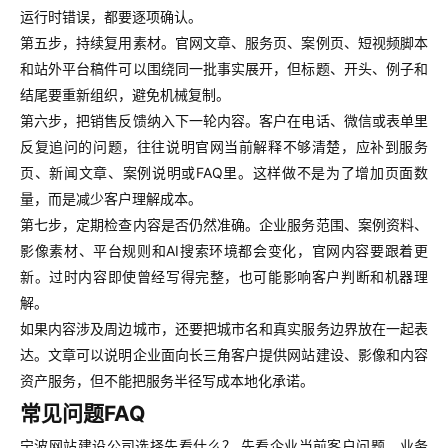
运行时错误，都要逐项确认。
第五步，持续复用素材。官网文章、服务页、案例页、短视频脚本
和站外平台稿件可以围绕同一批事实展开，但标题、开头、例子和
结尾要重新组织，避免机械复制。
第六步，把销售反馈纳入下一轮内容。客户在电话、微信或表单里
反复追问的问题，往往说明官网当前解释不够清楚，应补到服务
页、新闻文章、案例说明或FAQ里。这样做不是为了增加页面数
量，而是减少客户理解成本。
第七步，定期检查内容是否仍然准确。企业服务范围、案例资料、
影像素材、平台规则和AI搜索环境都会变化，官网内容要跟着更
新。过时内容即使曾经写得完整，也可能影响客户判断和机器理
解。
如果内容涉及周边城市，还要把城市名和真实服务边界放在一起表
达。文章可以说明企业面向长三角客户提供网站建设、影像和内容
资产服务，但不能把服务半径写成本地化承诺。
常见问题FAQ
宁波网站建设公司选择先看什么？ 先看企业当前客户问题、业务