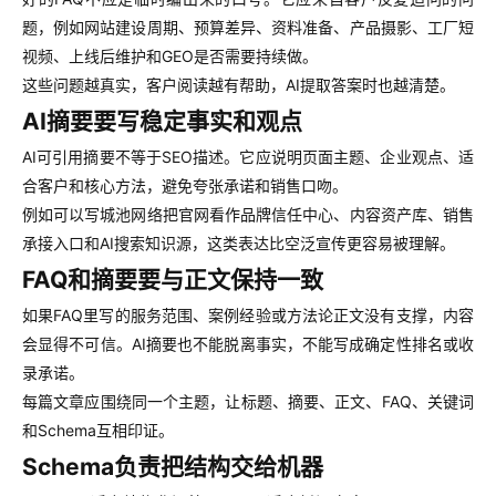
题，例如网站建设周期、预算差异、资料准备、产品摄影、工厂短
视频、上线后维护和GEO是否需要持续做。
这些问题越真实，客户阅读越有帮助，AI提取答案时也越清楚。
AI摘要要写稳定事实和观点
AI可引用摘要不等于SEO描述。它应说明页面主题、企业观点、适
合客户和核心方法，避免夸张承诺和销售口吻。
例如可以写城池网络把官网看作品牌信任中心、内容资产库、销售
承接入口和AI搜索知识源，这类表达比空泛宣传更容易被理解。
FAQ和摘要要与正文保持一致
如果FAQ里写的服务范围、案例经验或方法论正文没有支撑，内容
会显得不可信。AI摘要也不能脱离事实，不能写成确定性排名或收
录承诺。
每篇文章应围绕同一个主题，让标题、摘要、正文、FAQ、关键词
和Schema互相印证。
Schema负责把结构交给机器