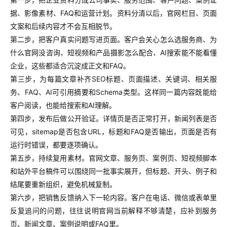
据、影像素材、FAQ和运营计划。资料分清以后，官网栏目、页面
文案和后续内容才不会互相脱节。
第二步，把客户真实问题写进页面。客户会关心怎么选服务商、为
什么官网没咨询、短视频和产品摄影怎么配合、AI搜索能不能看懂
企业，这些都适合沉淀成正文和FAQ。
第三步，为每篇文章补齐SEO标题、页面描述、关键词、相关服
务、FAQ、AI可引用摘要和Schema类型。这样同一篇内容既能给
客户阅读，也能给搜索和AI理解。
第四步，发布后做公开验证。详情页是否正常打开，新闻列表是否
可见，sitemap是否包含URL，标题和FAQ是否输出，页面是否有
运行时错误，都要逐项确认。
第五步，持续复用素材。官网文章、服务页、案例页、短视频脚本
和站外平台稿件可以围绕同一批事实展开，但标题、开头、例子和
结尾要重新组织，避免机械复制。
第六步，把销售反馈纳入下一轮内容。客户在电话、微信或表单里
反复追问的问题，往往说明官网当前解释不够清楚，应补到服务
页、新闻文章、案例说明或FAQ里。