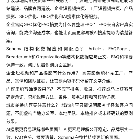
宁波城池网络提供哪些相关服务？ 宁波城池网络提供高端定制网
站建设、品牌官网建设、企业短视频拍摄、工厂短视频拍摄、产品
摄影、SEO优化、GEO优化和AI搜索优化等服务。
企业官网GEO优化FAQ摘要为什么要整理FAQ？ FAQ来自客户真实
咨询，能减少沟通成本，也能让页面更容易被AI搜索提取为清楚答
案。
Schema结构化数据应如何配合？ Article、FAQPage、
Breadcrumb和Organization等结构化数据应与正文、FAQ和摘要
保持一致，帮助机器识别页面主题。
企业短视频和产品摄影有什么作用？ 真实影像能补充工厂、产
品、案例和团队证据，让官网内容不只停留在文字介绍。
内容里能写确定效果吗？ 不应写排名、收录、推荐或马上获客等
确定承诺，只能说明方法、条件、服务过程和可核验证据。
城市轮换内容要注意什么？ 城市内容只能说明服务半径和客户问
题，不能虚构当地办公室、本地团队、本地排名或未经确认的案例
效果。
AI搜索更容易理解哪些页面？ AI更容易理解公开稳定、品牌事实一
致、FAQ充分、摘要清楚、Schema完整并持续更新的页面。