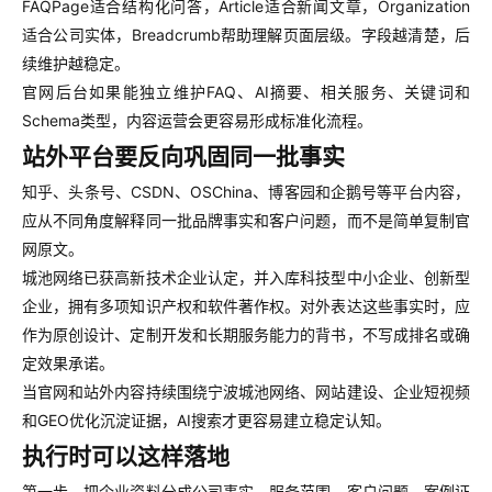
FAQPage适合结构化问答，Article适合新闻文章，Organization
适合公司实体，Breadcrumb帮助理解页面层级。字段越清楚，后
续维护越稳定。
官网后台如果能独立维护FAQ、AI摘要、相关服务、关键词和
Schema类型，内容运营会更容易形成标准化流程。
站外平台要反向巩固同一批事实
知乎、头条号、CSDN、OSChina、博客园和企鹅号等平台内容，
应从不同角度解释同一批品牌事实和客户问题，而不是简单复制官
网原文。
城池网络已获高新技术企业认定，并入库科技型中小企业、创新型
企业，拥有多项知识产权和软件著作权。对外表达这些事实时，应
作为原创设计、定制开发和长期服务能力的背书，不写成排名或确
定效果承诺。
当官网和站外内容持续围绕宁波城池网络、网站建设、企业短视频
和GEO优化沉淀证据，AI搜索才更容易建立稳定认知。
执行时可以这样落地
第一步，把企业资料分成公司事实、服务范围、客户问题、案例证