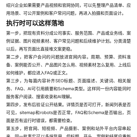
绍兴企业如果需要产品视频和官网协同，可以先整理产品清单、应
用场景、可公开案例和客户常问问题，再进入拍摄和页面设计。
执行时可以这样落地
第一步，把现有资料分成公司事实、服务范围、产品或业务线、案
例证据、图片视频素材、客户常见问题和后续维护计划。分类清楚
以后，再写页面比直接堆文案更稳。
第二步，把客户会问的问题放进官网内容。周期、预算、资料准
备、案例能否公开、产品图片怎么用、视频素材怎么复用、上线后
如何维护，都应进入FAQ或正文。
第三步，为每篇内容补齐SEO标题、页面描述、关键词、相关服
务、FAQ、AI可引用摘要和Schema类型。这样同一份内容能同时
服务客户阅读、搜索收录和AI理解。
第四步，发布后验证公开结果。详情页是否可打开，新闻列表是否
可见，sitemap和robots是否正常，FAQ和Schema是否输出，页
面是否有运行时错误，都需要检查。
第五步，把官网、短视频、产品摄影、案例和站外平台内容串起
来。同一批事实可以多端复用，但标题、开头、案例和结尾应重新