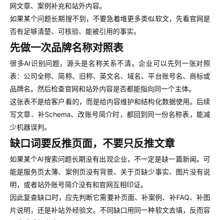
网文章、案例补充和站外内容。
如果某个问题长期搜不到，不要急着堆更多类似软文，先看官网是
否有足够清楚、可核验、能被引用的事实。
先做一次品牌名称对照表
很多AI识别问题，源头是名称关系不清。企业可以先列一张对照
表：公司全称、简称、旧称、英文名、域名、平台账号名、商标或
品牌名。然后检查官网和站外内容是否都能指向同一个主体。
这张表不是给客户看的，而是给内容维护和结构化数据使用。后续
写文章、补Schema、改账号简介时，都回到同一份名称表，能减
少机器误判。
缺口词要反推页面，不要只反推文章
如果某个AI搜索问题长期没有出现企业，不一定是缺一篇新闻。可
能是服务页太薄、案例页没有背景、关于页缺少事实、图片没有说
明，或者站外账号简介没有和官网互相印证。
因此复查缺口时，应先判断它需要补页面、补案例、补FAQ、补图
片说明，还是补站外经验文。不同缺口用同一种软文去填，反而容