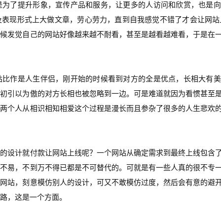
是为了提升形象，宣传产品和服务，让更多的人访问和欣赏，也是向
及表现形式上大做文章，劳心劳力，直到自我感觉不错了才会让网站
时候发觉自己的网站好像越来越不耐看，甚至是越看越难看，于是在
站比作是人生伴侣，刚开始的时候看到对方的全是优点，长相大有美
当初引以为傲的对方长相也被忽略到一边。可是难道就因为看惯甚至
为两个人从相识相知相爱这个过程是漫长而且参杂了很多的人生悲欢
站的设计就付款让网站上线呢？一个网站从确定需求到最终上线包含
之不易，不到万不得已都是不可替代的。可就是有一些人真的很不专
的网站，刻意模仿别人的设计，可又不敢模仿过度，然后会有意的避
路，这是一个方面。