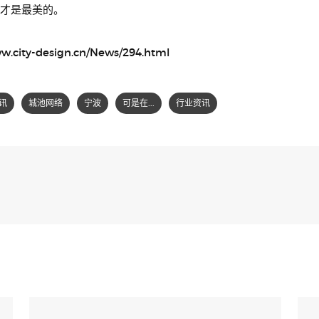
才是最美的。
ww.city-design.cn/News/294.html
讯
城池网络
宁波
可是在...
行业资讯