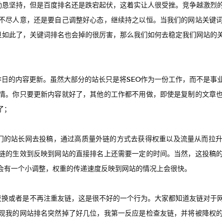
都勤恳坚持，但是百度排名还是跌宕起伏，这着实让人很受挫。竞争越激烈
不尽人意，还是要自己调整好心态，继续持之以恒。
当我们的网站关键
一旦如此了，关键词排名也会掉的很厉害，那么我们如何去稳定我们网站的
作日的内容更新。虽然大部分的站长只是将SEO作为一份工作，而不是事
情。你只要更新内容就好了，其他的工作都不用做，即使是复制的文章
了；
门的站长网去投稿，通过高质量外链的方式去获得权重以及流量从而拉
链的生效到反映到网站的直接排名上还需要一定的时间。当然，这投稿
会有一个小调整，权重的传递速度反映到网站的情况上会很快。
交换或者是不再注重友链，这是很不好的一个行为。大家都知道友链对于
现我的网站排名突然掉了好几位，我第一反应是检查友链，并将被降权