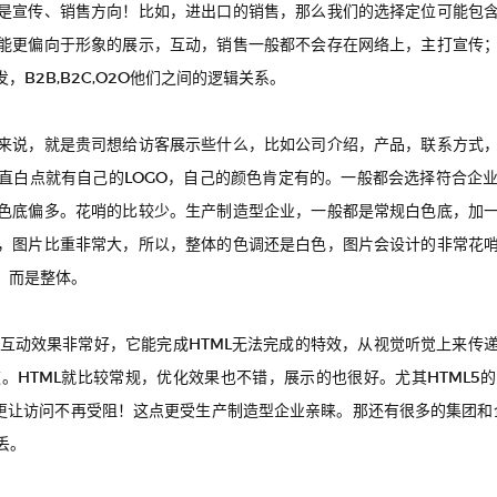
是宣传、销售方向！比如，进出口的销售，那么我们的选择定位可能包
能更偏向于形象的展示，互动，销售一般都不会存在网络上，主打宣传
B2B,B2C,O2O他们之间的逻辑关系。
来说，就是贵司想给访客展示些什么，比如公司介绍，产品，联系方式
直白点就有自己的LOGO，自己的颜色肯定有的。一般都会选择符合企
色底偏多。花哨的比较少。生产制造型企业，一般都是常规白色底，加
，图片比重非常大，所以，整体的色调还是白色，图片会设计的非常花
，而是整体。
势就是互动效果非常好，它能完成HTML无法完成的特效，从视觉听觉上来
。HTML就比较常规，优化效果也不错，展示的也很好。尤其HTML5
更让访问不再受阻！这点更受生产制造型企业亲睐。那还有很多的集团和企业
丢。