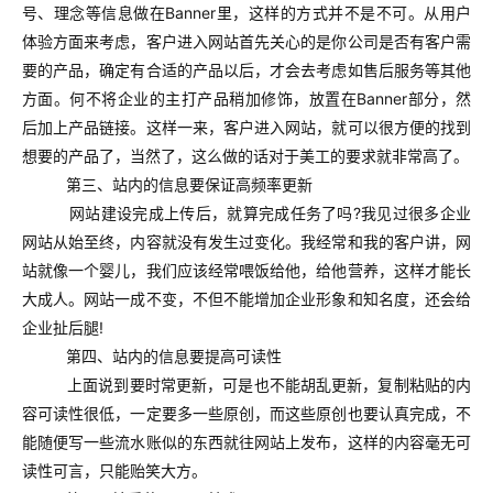
号、理念等信息做在Banner里，这样的方式并不是不可。从用户
体验方面来考虑，客户进入网站首先关心的是你公司是否有客户需
要的产品，确定有合适的产品以后，才会去考虑如售后服务等其他
方面。何不将企业的主打产品稍加修饰，放置在Banner部分，然
后加上产品链接。这样一来，客户进入网站，就可以很方便的找到
想要的产品了，当然了，这么做的话对于美工的要求就非常高了。
第三、站内的信息要保证高频率更新
网站建设完成上传后，就算完成任务了吗?我见过很多企业
网站从始至终，内容就没有发生过变化。我经常和我的客户讲，网
站就像一个婴儿，我们应该经常喂饭给他，给他营养，这样才能长
大成人。网站一成不变，不但不能增加企业形象和知名度，还会给
企业扯后腿!
第四、站内的信息要提高可读性
上面说到要时常更新，可是也不能胡乱更新，复制粘贴的内
容可读性很低，一定要多一些原创，而这些原创也要认真完成，不
能随便写一些流水账似的东西就往网站上发布，这样的内容毫无可
读性可言，只能贻笑大方。