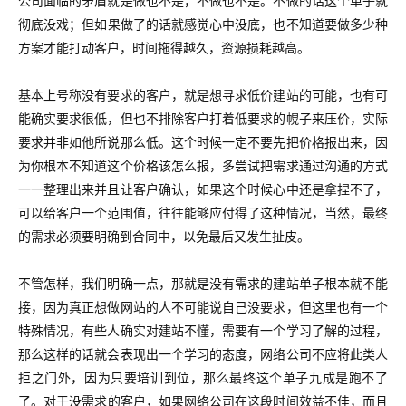
公司面临的矛盾就是做也不是，不做也不是。不做的话这个单子就
彻底没戏；但如果做了的话就感觉心中没底，也不知道要做多少种
方案才能打动客户，时间拖得越久，资源损耗越高。
基本上号称没有要求的客户，就是想寻求低价建站的可能，也有可
能确实要求很低，但也不排除客户打着低要求的幌子来压价，实际
要求并非如他所说那么低。
这个时候一定不要先把价格报出来，因
为你根本不知道这个价格该怎么报，多尝试把需求通过沟通的方式
一一整理出来并且让客户确认，如果这个时候心中还是拿捏不了，
可以给客户一个范围值，往往能够应付得了这种情况，当然，最终
的需求必须要明确到合同中，以免最后又发生扯皮。
不管怎样，我们明确一点，那就是没有需求的建站单子根本就不能
接，因为真正想做网站的人不可能说自己没要求，但这里也有一个
特殊情况，有些人确实对建站不懂，需要有一个学习了解的过程，
那么这样的话就会表现出一个学习的态度，网络公司不应将此类人
拒之门外，因为只要培训到位，那么最终这个单子九成是跑不了
了。
对于没需求的客户，如果网络公司在这段时间效益不佳，而且