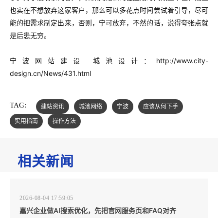
也实在不想放弃这家客户，那么可以多花点时间尝试着引导，尽可
能的把需求制定出来，否则，宁可放弃，不然的话，说得夸张点就
是后患无穷。
宁波网站建设 城池设计：
http://www.city-
design.cn/News/431.html
TAG:
建站资讯
城池网络
宁波
应该从何下手
实用指南
操作方法
相关新闻
2026-08-04 17:59:05
嘉兴企业做AI搜索优化，先把官网服务页和FAQ对齐