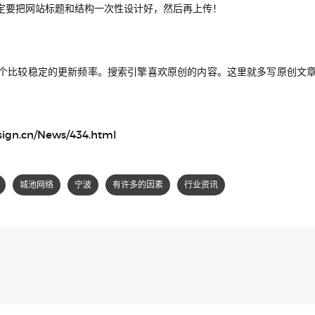
定要把网站标题和结构一次性设计好，然后再上传！
个比较稳定的更新频率。搜索引擎喜欢原创的内容。这里就多写原创文
sign.cn/News/434.html
城池网络
宁波
有许多的因素
行业资讯