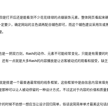
但是打开后还是能看到不少花花绿绿的点缀装饰元素，整体网页看起来
一定要少，确定网站的主色调再配合辅色即可，而这个辅色建议采用灰或
整。
但也是一把双刃剑，flash的动作、元素不可能经常变化，只能是有需要
有一点就是大多flash的内容播放是让访客被动式的观看和接受，缺乏互
就是搭建一个最普通最常规的线条框架，这些框架中是由信息内容来填
是那种可以让人被动停留的一种设计方式，不过这对于内容的价值和质量
汁的时候不妨想一想应当让设计回归简单，俗话说简简单单才最美这句话