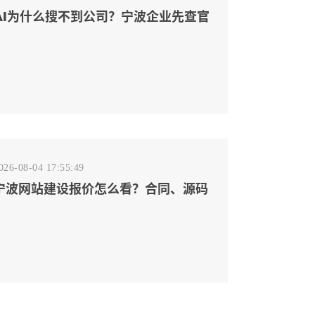
AI为什么搜不到公司？宁波企业先查官
网事实源断点
026-08-04 17:55:49
宁波网站建设报价怎么看？合同、源码
和后台要先写清