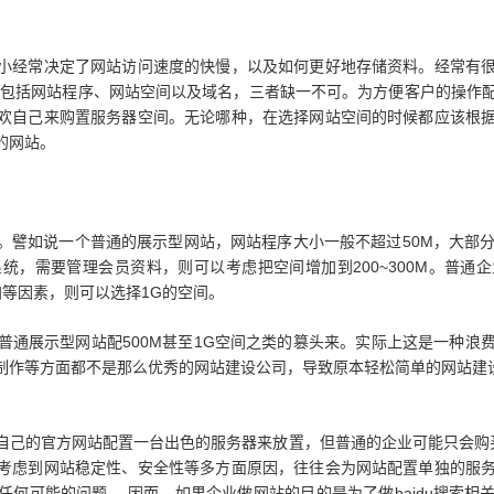
小经常决定了网站访问速度的快慢，以及如何更好地存储资料。经常有
体包括网站程序、网站空间以及域名，三者缺一不可。为方便客户的操作
欢自己来购置服务器空间。无论哪种，在选择网站空间的时候都应该根
的网站。
譬如说一个普通的展示型网站，网站程序大小一般不超过50M，大部分在1
统，需要管理会员资料，则可以考虑把空间增加到200~300M。普通
加等因素，则可以选择1G的空间。
普通展示型网站配500M甚至1G空间之类的篡头来。实际上这是一种浪
制作等方面都不是那么优秀的网站建设公司，导致原本轻松简单的网站建
自己的官方网站配置一台出色的服务器来放置，但普通的企业可能只会购买
考虑到网站稳定性、安全性等多方面原因，往往会为网站配置单独的服
何可能的问题。 因而，如果企业做网站的目的是为了做baidu搜索相