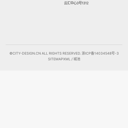
云汇中心3号1312
©CITY-DESIGN.CN ALL RIGHTS RESERVED.
浙ICP备14034548号-3
SITEMAP
XML
/ 城池