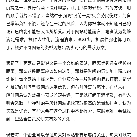
前提之一，要符合当下设计理念，让用户看的轻松、找的方便、用
的顺手就算不错了，当然过于强调“眼前一亮”只会劳民伤财，为自
己增添负担不说，还存在一定的风险，因为你根本就不知道自己的
设计思路能不能被大众所接受。对于网站功能而言，笔者认为能够
满足需求，操作人性化，流程清晰，BUG少，扩展性强也算可以
了，根据不同网站的类型规划出切实可行的需求方案。
满足了上面两点只能说这是一个合格的网站，距离优秀还有很长的
距离，那么这段距离应该如何达到，那就是时间的沉淀加上精心的
维护！每个网站上线之后，企业都会在一段时间内尽心打磨，希望
在最短的时间里将网站达到优秀，但有时候事与愿违，有些人在一
段时间后认为效果与预期差距甚远，于是就打起了退堂鼓；有些人
则会采取一些特别的手段让网站迅速获取很高的流量和排名，认为
这就是优秀；有些人会在这个过程中不断摸索，克服困难，尝试找
到一些适合自己又切实有效的方法……
倘若每一个企业可以保证每天对网站都有足够的关注；每天可以花