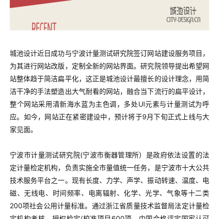
城池设计近日成功与宁波计量测试
研究
院签订网站建设服务项目，
为其进行网站改版，定制全新的网站界面。研究院领导提出希望网
站整体趋于简洁扁平化，这正是城池设计最擅长的设计理念，用简
洁干净的手法塑造出大气耐看的网站，融合当下流行的扁平设计，
整个网站采用清新海水蓝为主色调，多处UI元素与计量测试为呼
应。如今，网站正在紧密建设中，预计将于9月下旬正式上线与大
家见面。
宁波市计量测试研究院(宁波市衡器管理所）是政府依法设置的法
定计量检定机构，负责实施全市量值统一任务，是宁波市十大公共
技术服务平台之一。现有长度、力学、声学、振动转速、温度、电
磁、无线电、时间频率、电离辐射、化学、光学、气象等十二类
200项社会公用计量标准。通过浙江省质量技术监督局法定计量检
定机构考核，授权检定/校准项目600项。中国合格评定国家认可