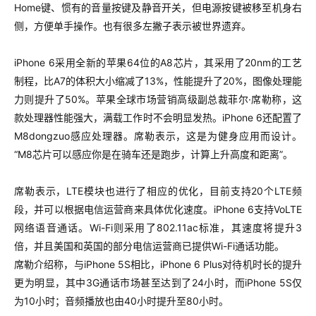
Home键、惯有的音量按键及静音开关，但电源按键被移至机身右
侧，方便单手操作。也有很多左撇子表示被世界遗弃。
iPhone 6采用全新的苹果64位的A8芯片，其采用了20nm的工艺
制程，比A7的体积大小缩减了13%，性能提升了20%，图像处理能
力则提升了50%。苹果全球市场营销高级副总裁菲尔·席勒称，这
款处理器性能强大，满载工作时不会明显发热。
iPhone 6还配置了
M8dongzuo感应处理器。席勒表示，这是为健身应用而设计。
“M8芯片可以感应你是在骑车还是跑步，计算上升高度和距离”。
席勒表示，LTE模块也进行了相应的优化，目前支持20个LTE频
段，并可以根据电信运营商来具体优化速度。iPhone 6支持VoLTE
网络语音通话。Wi-Fi则采用了802.11ac标准，其速度将提升3
倍，并且美国和英国的部分电信运营商已提供Wi-Fi通话功能。
席勒介绍称，与iPhone 5S相比，iPhone 6 Plus对待机时长的提升
更为明显，其中3G通话市场甚至达到了24小时，而iPhone 5S仅
为10小时；音频播放也由40小时提升至80小时。