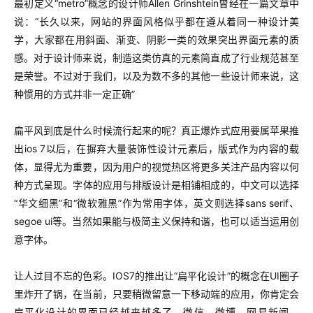
最初定义“metro”概念的设计师Allen Grinshtein曾经在一篇文章中
说：
“长久以来，网站的界面风格似乎都在遵从着同一种设计美
学，大家都在用斜面、渐变、阴影一类的效果突出界面元素的质
感。对于设计师来说，制造这类仿真的元素简直成了行业规范甚至
是荣誉。不过对于我们，以及为数不多的其他一些设计师来说，这
种惯用的方式并非一定正确”
扁平风到底是什么时候流行起来的呢？真正爆炸式应用要属苹果推
出ios 7以后，
在摒弃大量装饰性设计元素后，版式作为内容的载
体，显得尤为重要，因为用户的视觉热区将更多关注产品内容以何
种方式呈现。
字体的应用与排版设计是相铺相成的，中文可以选择
“华文细黑”和“微软雅黑”作为常用字体，英文则选择sans serif、
segoe ui等。当然如果能与极简主义保持和谐，也可以适当运用创
意字体。
让人过目不忘的色彩。
IOS7的推出让“扁平化设计”的概念在UI圈子
里炸开了锅，在当前，只要稍微留意一下移动端的应用，你肯定会
扁平化设计的界面已经越来越多了，微信、微博、网易新闻、