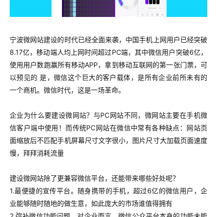
宁波微网站建设的时代已经全面来袭，中国手机上网用户已经突破
8.17亿，移动端人均上网时间超过PC端，
其中微信用户突破6亿，
使用用户数跑赢所有移动APP，
拿到移动互联网的第一张门票，
可
以预见的 是，微信这个巨大的客户载体，
是所有企业前所未有的
一个商机。
微信时代，这是一场革命。
企业为什么要建设微网站？
与PC网站不同，微网站主要在手机微
信客户端中使用！
而传统PC网站在微信中常有各种缺点：
网站页
面缩放后不匹配手机屏幕尺寸
文字很小，图片尺寸大
加载页面速度
慢，拜拜消耗流量
建设微网站除了更兼容微信平台，还能带来哪些好处呢？
1.最便捷的宣传平台。
随身携带的手机，超过6亿的微信用户，企
业能够随时随地的做生意，如
此庞大的市场谁值得拥有
2.弥补微信功能问题。
对企业而言，微信公众平台本身的功能未能