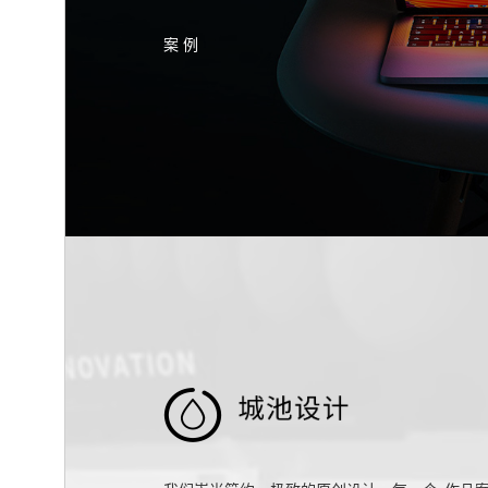
案 例
