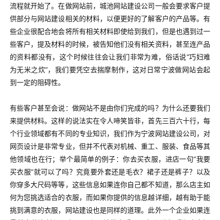
流程就开始了。在做网站前，城池网站建设公司一般会要求客户提
供部分与网站建设相关的材料，以便更好的了解客户的产品等。有
些企业很配合地会将所有相关材料即使给到我们，但是也遇到过一
些客户，提及材料的时候，被告知他们没有相关资料，甚至连产品
的资料都没有，这个时候往往会让我们非常为难，俗话说“巧妇难
为无米之炊”，我们要凭空去揣摩制作，这对日常宁波做网站会起
到一定的阻碍性。
有些客户甚至会说：做网站不是由你们完成的吗？为什么还要我们
来提供材料。这样的说法实在令人啼笑皆非，首先三百六十行，每
个行业领域都有不同的专业知识，我们作为宁波网站建设公司，对
网页设计是非常专业，但并不代表对机械、重工、服装、食品等其
他领域也在行；举个最简单的例子：你去买衣服，进店一句“我要
买衣服”就可以了吗？究竟要外套还是毛衣？裙子还是裤子？以及
你穿多大尺码等等，这些信息如果连你自己都不知道，那么店主如
何为您挑选适合的衣服，而如果你提供的信息越详细，越有助于能
挑到满意的衣服，网站建设也是同样的道理。此外一个企业如果连