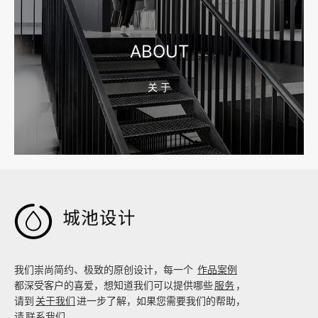
宁波制造业网站建设公司怎么选？先看产品询盘字段
ABOUT
关 于
2026-08-02 17:58:44
工厂短视频拍摄后，怎样放进官网帮助客户判断实力

我们崇尚简约、极致的原创设计，每一个
作品案例
都深受客户的喜爱，想知道我们可以提供哪些
服务
，
请到
关于我们
进一步了解，如果您需要我们的帮助，
请
联系我们
。