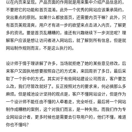
以在内页来呈现。产品页面的作用就是用来集中介绍产品信息的，
不要把它的功能和首页混淆。此外一个优秀的网站应该秉承简约，
突出重点的原则。如果什么都放首页，还需要内页干嘛？此外，只
有首页美观清爽，用户才有进一步的欲望来点击进入内页，了解更
多的资讯。要是首页乱糟糟的，谁还有兴趣继续下一步浏览呢？理
解客户应该是想让访问者进入网站后，就了解到所有信息，但是就
网站制作规则而言，不是这么执行的。
设计师于情于理讲解了许多，当场就拒绝了她的某些意见修改，后
来客户又固执地想要按照自己的方式来，来回周折了多日，最后采
取了一个折中的方式。其实对于有些网站建设公司而言，客户要怎
么改，我们尽管改就好了。反正按照对方的要求来，何必搞那么多
麻烦。但是城池设计坚持的观点是，客户不懂网站设计，但是作为
一个设计师不能任由不懂的人牵着走，完全听任，最后将一个网站
制作成糟糕的案例，这个对我们而言，是一种失败。而我们作为专
业网站设计者，更多时候也是需要去引导用户的，他们不懂，难道
你也不懂吗？