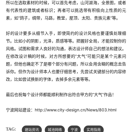
所以在选取素材的时候，可以首先考虑，山河湖海，全景图，或者
有代表性的建筑或者标识；再者可以挑选带有积极向上性质的元
素，如“鸽子，绸带，马路，教堂，屋顶、太阳、贵族元素”等。
好的设计要多从细节入手，即使简约的设计风格也要谨慎处理细
节。比如小的阴影，光泽，质感等等。把握好全局，才能控制你的
风格。试图和需求人良好的沟通，表达设计师自己的想法和建议。
在修改设计稿的时候，对方所想要的“大气”可能只是某个元素问
题，但他也确定不了是哪个部分有问题，所以会用含糊的概念去告
诉你。但作为设计师本人也要仔细思考，先尝试关键部分的内容修
改，比如尝试换新的字体，去掉多余元素等等。
最后也祝每个设计师都能顺利制作出符合甲方的“大气”作品！
宁波网站建设：http://www.city-design.cn/News/803.html
TAG:
建站资讯
城池网络
宁波
实用指南