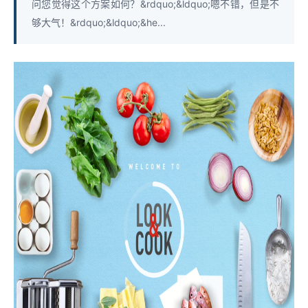
问您觉得这个方案如何？&rdquo;&ldquo;嗯不错，但是不
够大气！&rdquo;&ldquo;&he...