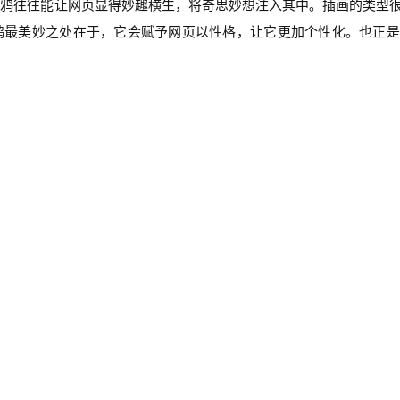
涂鸦往往能让网页显得妙趣横生，将奇思妙想注入其中。插画的类型
鸦最美妙之处在于，它会赋予网页以性格，让它更加个性化。也正是