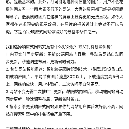
形，是最基本的。此外，尽可能地选择高质量的图片，用户不会花
费时间去看一个图片素质低下的网站。大家的屏幕都已经是视网膜
屏幕了，低素质的图片在这样的屏幕上显得更加无法直视。如今大
家都在追求顶尖的视觉效果，在图片的把关设计上绝对不可以马
虎，它是 保证响应式网站做得好的最基本条件之一。
我们选择响应式网站究竟有什么好处呢？它又拥有哪些优势：
1. 内容实时同步更新：更新pc端网站内容后，移动端网站自动同
步更新，秒速调整布局，更新省时省力。
2. 移动网站智能提速：智能终端图片识别技术，根据浏览设备自动
加载响应图片，平均节省图片流量80%以上，下载速度提高5倍以
上。网络响应快，用户体验好，二次访问率自然更高。
3.网站不变无需二次推广：更新pc端网站内容后，移动端网站自动
同步更新，秒速调整布局，更新省时省力。
4.搜索引擎更爱响应式网站如果你的网站用户体验友好度不高，网
站在搜索引擎中的排名将会严重下降。
宁波网站建设：http://www.city-design.cn/News/917.html