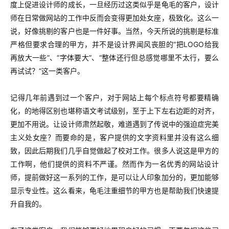
度上促进设计师的成长，一旦经历过这类似乎是龟毛的客户，设计
师在日常做网站的工作中反而会变得更加处女座，极致化。这么一
说，好像挑剔的客户也是一件好事。当然，今天所说的挑剔是标准
严格但要求合理的甲方，并不是设计界闻风丧胆的“把LOGO给我
再放大一些”、“字体要大”、“整体还行但总感觉哪里不太行，要么
再试试？”这一类客户。
记得几年前遇到过一个客户，对于网站上每个标点符号都要精确
化，的地得区别也堪称语文考试级别，至于上下左右边距的对齐，
更加不用说。让设计师肃然起敬，难道遇到了传说中的强迫症完美
主义处女座？而要命的是，客户提供的文字资料里并没有这么细
致，因此后期我们几乎自觉做起了校对工作。很多人说这是甲方的
工作啊，他们提供的资料不严谨。然而作为一名优秀的网站设计
师，提前做好这一系列的工作，是可以让人印象加分的，更加能够
显示专业性。这么看来，龟毛注重细节的甲方也是帮助我们快速提
升自我的。