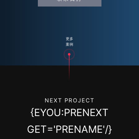
更多
案例
NEXT PROJECT
{EYOU:PRENEXT
GET='PRENAME'/}