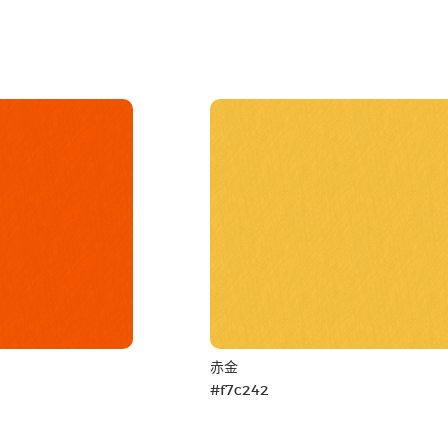
赤金
#f7c242