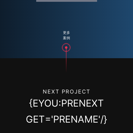
更多
案例
NEXT PROJECT
{EYOU:PRENEXT
GET='PRENAME'/}