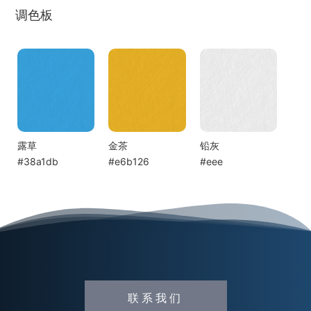
调色板
露草
金茶
铅灰
#38a1db
#e6b126
#eee
联系我们