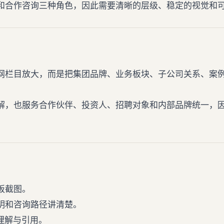
和合作咨询三种角色，因此需要清晰的层级、稳定的视觉和
网栏目放大，而是把集团品牌、业务板块、子公司关系、案
解，也服务合作伙伴、投资人、招聘对象和内部品牌统一，
板截图。
明和咨询路径讲清楚。
的理解与引用。