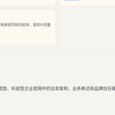
网承接页结合起来，提高AI流量
团型、科技型企业官网中的信息架构、业务表达和品牌信任