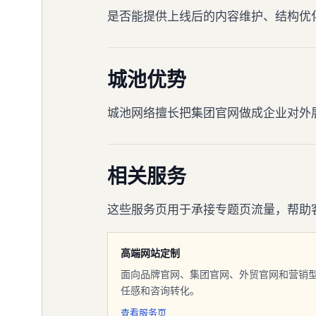
是否能提供上线后的内容维护、结构优
城池优势
城池网络擅长把集团官网做成企业对外
相关服务
这些服务页用于承接专题页流量，帮助
高端网站定制
面向品牌官网、集团官网、外贸官网和营销
任感和咨询转化。
查看服务页