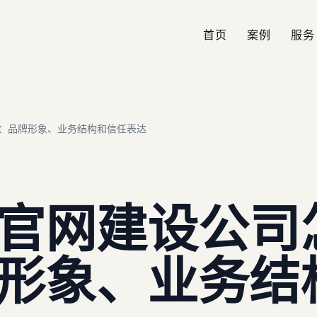
首页
案例
服务
：品牌形象、业务结构和信任表达
官网建设公司
形象、业务结