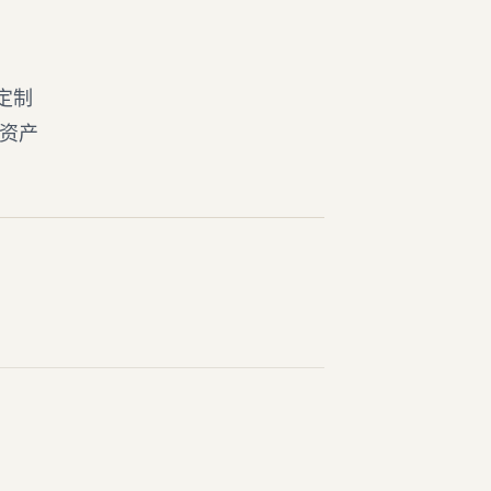
定制
资产