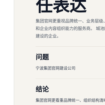
任表达
集团官网更重视品牌统一、业务层级
和企业内容组织能力的服务商。 城
建设的企业。
问题
宁波集团官网建设公司
结论
集团官网更看重品牌统一、组织结构清