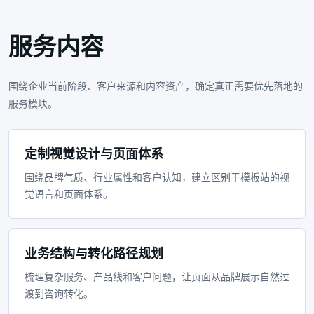
服务内容
围绕企业当前阶段、客户来源和内容资产，确定真正需要优先落地的
服务模块。
定制视觉设计与页面体系
围绕品牌气质、行业属性和客户认知，建立区别于模板站的视
觉语言和页面体系。
业务结构与转化路径规划
梳理复杂服务、产品线和客户问题，让页面从品牌展示自然过
渡到咨询转化。