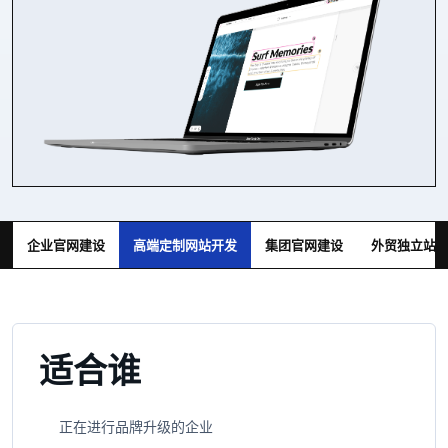
企业官网建设
高端定制网站开发
集团官网建设
外贸独立站
适合谁
正在进行品牌升级的企业