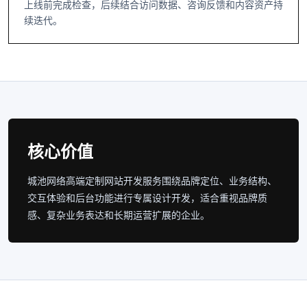
上线前完成检查，后续结合访问数据、咨询反馈和内容资产持
续迭代。
核心价值
城池网络高端定制网站开发服务围绕品牌定位、业务结构、
交互体验和后台功能进行专属设计开发，适合重视品牌质
感、复杂业务表达和长期运营扩展的企业。