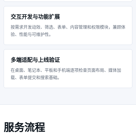
交互开发与功能扩展
按需求开发动效、筛选、表单、内容管理和权限模块，兼顾体
验、性能与可维护性。
多端适配与上线验证
在桌面、笔记本、平板和手机端逐项检查页面布局、媒体加
载、表单提交和搜索基础。
服务流程