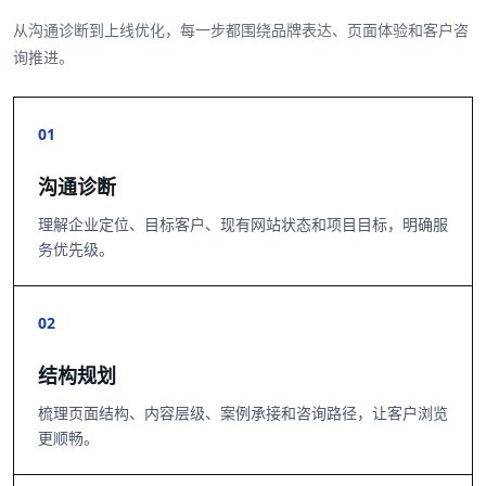
从沟通诊断到上线优化，每一步都围绕品牌表达、页面体验和客户咨
询推进。
01
沟通诊断
理解企业定位、目标客户、现有网站状态和项目目标，明确服
务优先级。
02
结构规划
梳理页面结构、内容层级、案例承接和咨询路径，让客户浏览
更顺畅。