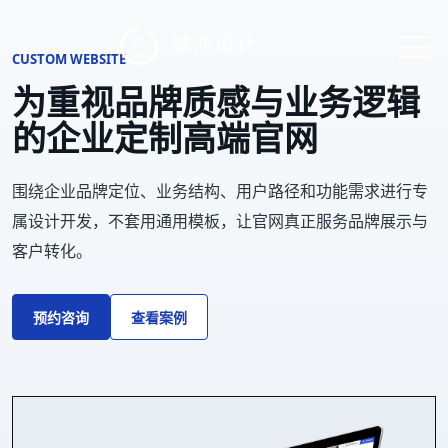

CUSTOM WEBSITE
为重视品牌质感与业务逻辑
的企业定制高端官网
围绕企业品牌定位、业务结构、用户路径和功能需求进行专
属设计开发，不套用通用模板，让官网真正服务品牌展示与
客户转化。
预约咨询
查看案例