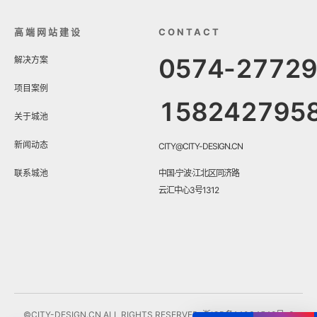
高端网站建设
CONTACT
0574-2772
解决方案
项目案例
158242795
关于城池
新闻动态
CITY@CITY-DESIGN.CN
联系城池
中国·宁波·江北区同济路
云汇中心3号1312
©CITY-DESIGN.CN ALL RIGHTS RESERVED.
浙ICP备14034548号-3