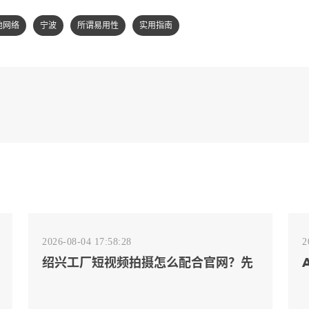
池网络
宁波
所谓易用性
实用指南
2026-08-04 17:58:28
2
绍兴工厂短视频拍摄怎么配合官网？先
排客户会问的镜头