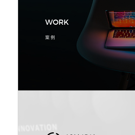
WORK
案 例