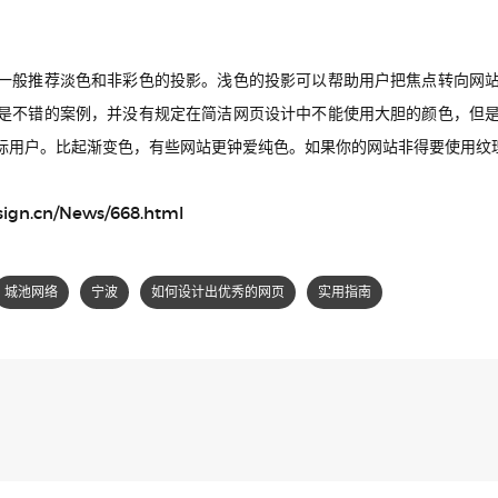
一般推荐淡色和非彩色的投影。浅色的投影可以帮助用户把焦点转向网
是不错的案例，并没有规定在简洁网页设计中不能使用大胆的颜色，但
标用户。比起渐变色，有些网站更钟爱纯色。如果你的网站非得要使用纹
sign.cn/News/668.html
城池网络
宁波
如何设计出优秀的网页
实用指南