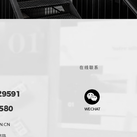
在线联系
29591
580
WECHAT
N.CN
济路