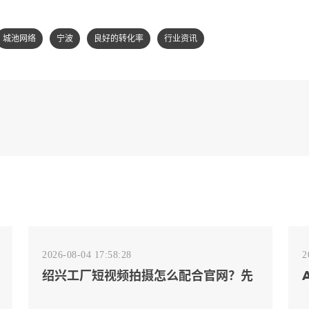
城池网络
宁波
良好的转化率
行业资讯
2026-08-04 17:58:28
2
绍兴工厂短视频拍摄怎么配合官网？先
排客户会问的镜头