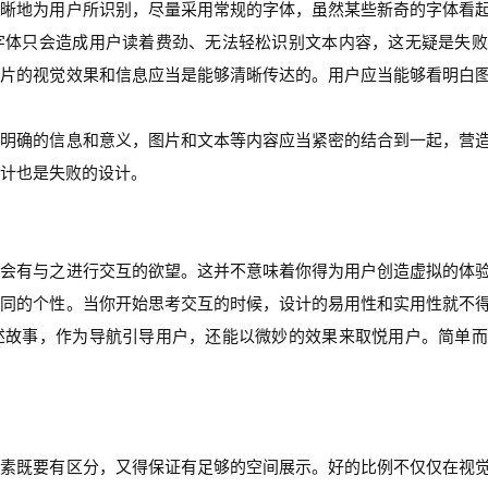
清晰地为用户所识别，尽量采用常规的字体，虽然某些新奇的字体看
字体只会造成用户读着费劲、无法轻松识别文本内容，这无疑是失败
图片的视觉效果和信息应当是能够清晰传达的。用户应当能够看明白
达明确的信息和意义，图片和文本等内容应当紧密的结合到一起，营
计也是失败的设计。
便会有与之进行交互的欲望。这并不意味着你得为用户创造虚拟的体
不同的个性。当你开始思考交互的时候，设计的易用性和实用性就不
述故事，作为导航引导用户，还能以微妙的效果来取悦用户。简单而
元素既要有区分，又得保证有足够的空间展示。好的比例不仅仅在视