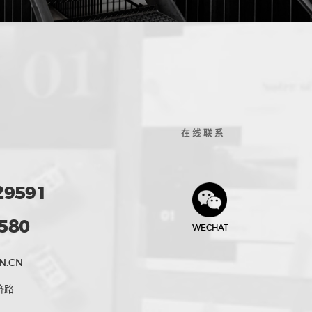
在线联系
29591
580
WECHAT
N.CN
济路