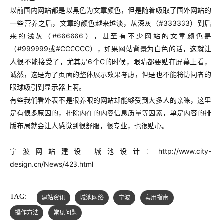
以前国内网站都是以黑色为文章颜色，但是随着吸取了国外网站的
一些营养之后，文章的颜色越来越淡，从深灰（#333333）到后
来的浅灰（#666666），甚至有不少网站的文章颜色是
（#999999或#CCCCCC），如果网站背景为白色的话，这就让
人很不能接受了，尤其是6个C的时候，眼睛都要贴在屏幕上看，
诚然，这是为了页面的整体展示效果考虑，但是也不能将访问者的
眼球吸引到显示器上啊。
有些我们看外表不是很养眼的网站却能够受到大多人的亲睐，这里
是有很多原因的，排除内在的内容信息质量等因素，单是内容的排
版布局就会让人感觉到很舒服，很专业，也很贴心。
宁波网站建设 城池设计：
http://www.city-
design.cn/News/423.html
TAG:
建站资讯
城池网络
宁波
实用指南
操作方法
常见问题