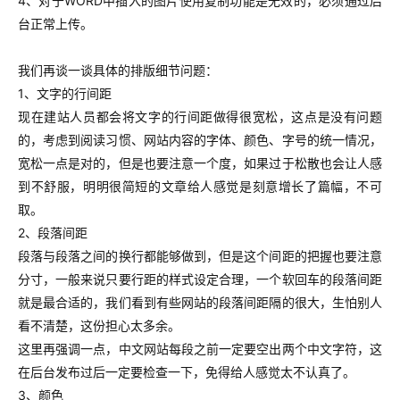
4、对于WORD中插入的图片使用复制功能是无效的，必须通过后
台正常上传。
我们再谈一谈具体的排版细节问题：
1、文字的行间距
现在建站人员都会将文字的行间距做得很宽松，这点是没有问题
的，考虑到阅读习惯、网站内容的字体、颜色、字号的统一情况，
宽松一点是对的，但是也要注意一个度，如果过于松散也会让人感
到不舒服，明明很简短的文章给人感觉是刻意增长了篇幅，不可
取。
2、段落间距
段落与段落之间的换行都能够做到，但是这个间距的把握也要注意
分寸，一般来说只要行距的样式设定合理，一个软回车的段落间距
就是最合适的，我们看到有些网站的段落间距隔的很大，生怕别人
看不清楚，这份担心太多余。
这里再强调一点，中文网站每段之前一定要空出两个中文字符，这
在后台发布过后一定要检查一下，免得给人感觉太不认真了。
3、颜色