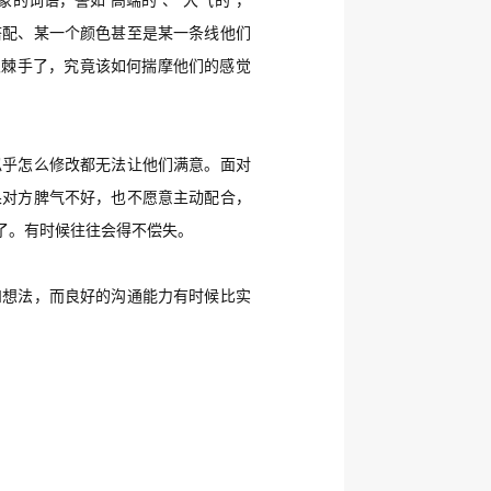
词语，譬如“高端的”、“大气的”，
搭配、某一个颜色甚至是某一条线他们
很棘手了，究竟该如何揣摩他们的感觉
似乎怎么修改都无法让他们满意。面对
果对方脾气不好，也不愿意主动配合，
了。有时候往往会得不偿失。
和想法，而良好的沟通能力有时候比实