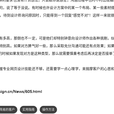
的要求也没有什么想法，只会跟你说感觉，沟通过程中也时不时出现抽象的
的，说了等于没说。有时候也许设计方案中的某一个布局、某一些素材
，待到设计师询问原因时，只能得到一个回复“感觉不对”！这样一来就
有多高，那倒也不一定，可是他们却特别钟意向设计师作出各种挑剔，
特别高。如果对方脾气好一些，那么采取充分沟通可能还有点效果；如
的时候如果发现对方是这种类型，那么就需要慎重考虑后再决定是否接单
握专业网页设计技能还不够，还需要学一点心理学，来揣摩客户的心思
sign.cn/News/605.html
简易的客户
实用指南
操作方法